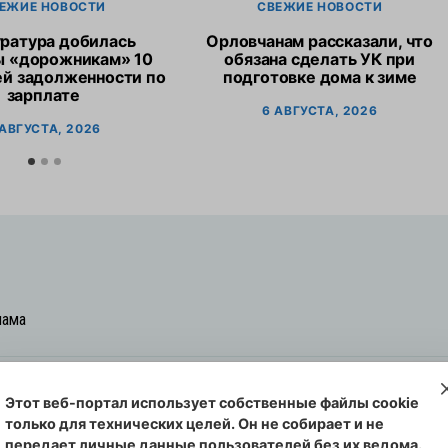
ЕЖИЕ НОВОСТИ
СВЕЖИЕ НОВОСТИ
ратура добилась
Орловчанам рассказали, что
ы «дорожникам» 10
обязана сделать УК при
ей задолженности по
подготовке дома к зиме
зарплате
6 АВГУСТА, 2026
 АВГУСТА, 2026
лама
Этот веб-портал использует собственные файлы cookie
овская cреда-плюс, 2021-2026
только для технических целей. Он не собирает и не
00254 от 29 октября 2013 г.
передает личные данные пользователей без их ведома.