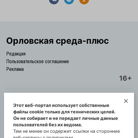
Орловская cреда-плюс
Редакция
Пользовательское соглашение
Реклама
16+
Этот веб-портал использует собственные
© Информационный городской портал
файлы cookie только для технических целей.
Орловская cреда-плюс, 2021-2026
Он не собирает и не передает личные данные
Свидетельство о регистрации СМИ: ПИ №57-
пользователей без их ведома.
00254 от 29 октября 2013 г.
Тем не менее он содержит ссылки на сторонние
Газета зарегистрирована Управлением
веб-сервисы с политиками