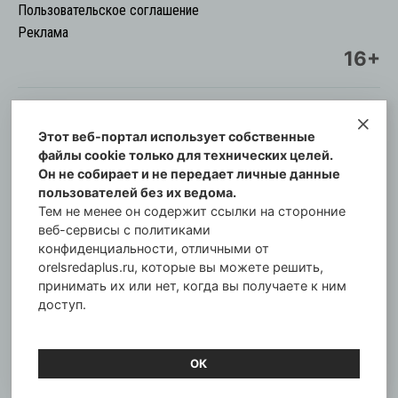
Пользовательское соглашение
Реклама
16+
Этот веб-портал использует собственные
© Информационный городской портал
файлы cookie только для технических целей.
Орловская cреда-плюс, 2021-2026
Он не собирает и не передает личные данные
Свидетельство о регистрации СМИ: ПИ №57-
пользователей без их ведома.
00254 от 29 октября 2013 г.
Тем не менее он содержит ссылки на сторонние
Газета зарегистрирована Управлением
веб-сервисы с политиками
Федеральной службы по надзору в сфере связи,
конфиденциальности, отличными от
orelsredaplus.ru, которые вы можете решить,
информационных технологий и массовых
принимать их или нет, когда вы получаете к ним
коммуникаций по Орловской области.
доступ.
Главный редактор: Татьяна Филёва
ОК