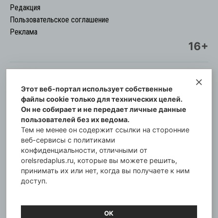
Редакция
Пользовательское соглашение
Реклама
16+
Этот веб-портал использует собственные
© Информационный городской портал
файлы cookie только для технических целей.
Орловская cреда-плюс, 2021-2026
Он не собирает и не передает личные данные
Свидетельство о регистрации СМИ: ПИ №57-
пользователей без их ведома.
00254 от 29 октября 2013 г.
Тем не менее он содержит ссылки на сторонние
Газета зарегистрирована Управлением
веб-сервисы с политиками
Федеральной службы по надзору в сфере связи,
конфиденциальности, отличными от
orelsredaplus.ru, которые вы можете решить,
информационных технологий и массовых
принимать их или нет, когда вы получаете к ним
коммуникаций по Орловской области.
доступ.
Главный редактор: Татьяна Филёва
ОК