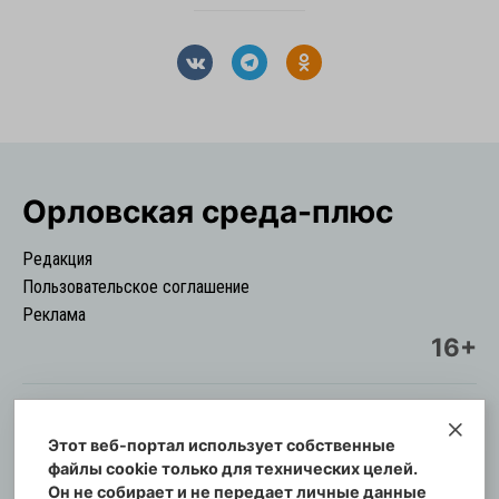
Орловская cреда-плюс
Редакция
Пользовательское соглашение
Реклама
16+
Этот веб-портал использует собственные
© Информационный городской портал
файлы cookie только для технических целей.
Орловская cреда-плюс, 2021-2026
Он не собирает и не передает личные данные