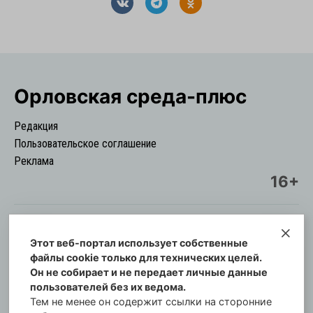
Орловская cреда-плюс
Редакция
Пользовательское соглашение
Реклама
16+
Этот веб-портал использует собственные
© Информационный городской портал
файлы cookie только для технических целей.
Орловская cреда-плюс, 2021-2026
Он не собирает и не передает личные данные
Свидетельство о регистрации СМИ: ПИ №57-
пользователей без их ведома.
00254 от 29 октября 2013 г.
Тем не менее он содержит ссылки на сторонние