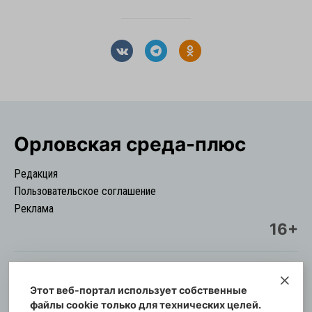
Орловская cреда-плюс
Редакция
Пользовательское соглашение
Реклама
16+
Этот веб-портал использует собственные
© Информационный городской портал
файлы cookie только для технических целей.
Орловская cреда-плюс, 2021-2026