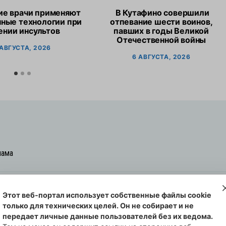
ие врачи применяют
В Кутафино совершили
ные технологии при
отпевание шести воинов,
ении инсультов
павших в годы Великой
Отечественной войны
 АВГУСТА, 2026
6 АВГУСТА, 2026
лама
Этот веб-портал использует собственные файлы cookie
овская cреда-плюс, 2021-2026
только для технических целей. Он не собирает и не
00254 от 29 октября 2013 г.
передает личные данные пользователей без их ведома.