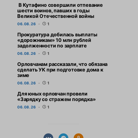
В Кутафино совершили отпевание
шести воинов, павших в годы
Великой Отечественной войны
06.08.26
1
Прокуратура добилась выплаты
«дорожникам» 10 млн рублей
задолженности по зарплате
06.08.26
1
Орловчанам рассказали, что обязана
сделать УК при подготовке дома к
зиме
06.08.26
1
Для юных орловчан провели
«Зарядку со стражем порядка»
06.08.26
1
СВЕЖИЕ НОВОСТИ
СВЕЖИЕ НО