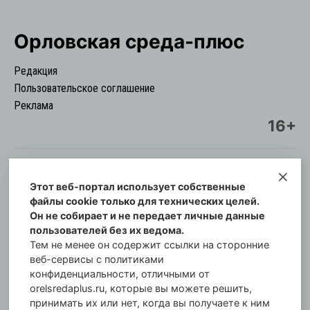
Орловская cреда-плюс
Редакция
Пользовательское соглашение
Реклама
16+
Этот веб-портал использует собственные
© Информационный городской портал
файлы cookie только для технических целей.
Орловская cреда-плюс, 2021-2026
Он не собирает и не передает личные данные
Свидетельство о регистрации СМИ: ПИ №57-
пользователей без их ведома.
00254 от 29 октября 2013 г.
Тем не менее он содержит ссылки на сторонние
Газета зарегистрирована Управлением
веб-сервисы с политиками
Федеральной службы по надзору в сфере связи,
конфиденциальности, отличными от
orelsredaplus.ru, которые вы можете решить,
информационных технологий и массовых
принимать их или нет, когда вы получаете к ним
коммуникаций по Орловской области.