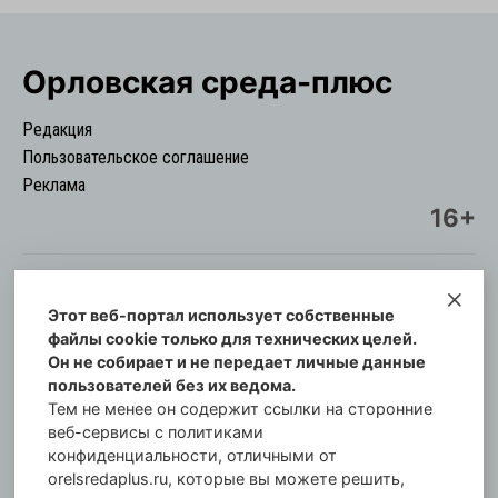
Орловская cреда-плюс
Редакция
Пользовательское соглашение
Реклама
16+
Этот веб-портал использует собственные
© Информационный городской портал
файлы cookie только для технических целей.
Орловская cреда-плюс, 2021-2026
Он не собирает и не передает личные данные
Свидетельство о регистрации СМИ: ПИ №57-
пользователей без их ведома.
00254 от 29 октября 2013 г.
Тем не менее он содержит ссылки на сторонние
Газета зарегистрирована Управлением
веб-сервисы с политиками
Федеральной службы по надзору в сфере связи,
конфиденциальности, отличными от
orelsredaplus.ru, которые вы можете решить,
информационных технологий и массовых