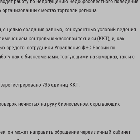
оводят работу по недопущению недобросовестного поведения
х организованных местах торговли региона.
, с целью создания равных, конкурентных условий ведения
рименением контрольно-кассовой техники (ККТ), и, как
ых средств, сотрудники Управления ФНС России по
боту как с бизнесменами, торгующими на ярмарках, так и с
а зарегистрировано 735 единиц ККТ.
роверок нечистых на руку бизнесменов, скрывающих
чек, он может направить обращение через личный кабинет