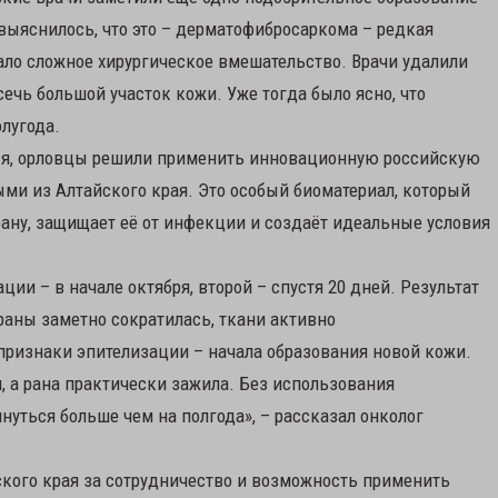
 выяснилось, что это – дерматофибросаркома – редкая
ало сложное хирургическое вмешательство. Врачи удалили
сечь большой участок кожи. Уже тогда было ясно, что
лугода.
ся, орловцы решили применить инновационную российскую
ыми из Алтайского края. Это особый биоматериал, который
ану, защищает её от инфекции и создаёт идеальные условия
ии – в начале октября, второй – спустя 20 дней. Результат
раны заметно сократилась, ткани активно
признаки эпителизации – начала образования новой кожи.
, а рана практически зажила. Без использования
нуться больше чем на полгода», – рассказал онколог
ского края за сотрудничество и возможность применить