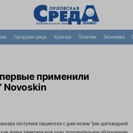
ема
Городская среда
Культура
Политика
Экономика
впервые применили
 Novoskin
пансера поступила пациентка с диагнозом “рак щитовидной
ские врачи заметили ещё одно подозрительное образование