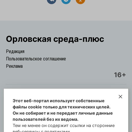
Орловская cреда-плюс
Редакция
Пользовательское соглашение
Реклама
16+
Этот веб-портал использует собственные
© Информационный городской портал
файлы cookie только для технических целей.
Орловская cреда-плюс, 2021-2026
Он не собирает и не передает личные данные
Свидетельство о регистрации СМИ: ПИ №57-
пользователей без их ведома.
00254 от 29 октября 2013 г.
Тем не менее он содержит ссылки на сторонние
Газета зарегистрирована Управлением
веб-сервисы с политиками