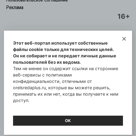
Реклама
16+
Этот веб-портал использует собственные
© Информационный городской портал
файлы cookie только для технических целей.
Орловская cреда-плюс, 2021-2026
Он не собирает и не передает личные данные
Свидетельство о регистрации СМИ: ПИ №57-
пользователей без их ведома.
00254 от 29 октября 2013 г.
Тем не менее он содержит ссылки на сторонние
Газета зарегистрирована Управлением
веб-сервисы с политиками
Федеральной службы по надзору в сфере связи,
конфиденциальности, отличными от
orelsredaplus.ru, которые вы можете решить,
информационных технологий и массовых
принимать их или нет, когда вы получаете к ним
коммуникаций по Орловской области.
доступ.
Главный редактор: Татьяна Филёва
ОК