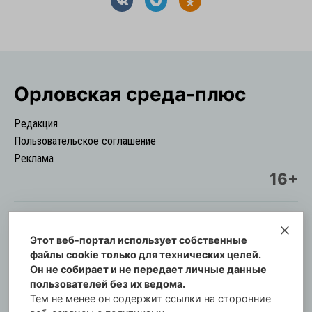
Орловская cреда-плюс
Редакция
Пользовательское соглашение
Реклама
16+
Этот веб-портал использует собственные
© Информационный городской портал
файлы cookie только для технических целей.
Орловская cреда-плюс, 2021-2026
Он не собирает и не передает личные данные
Свидетельство о регистрации СМИ: ПИ №57-
пользователей без их ведома.
00254 от 29 октября 2013 г.
Тем не менее он содержит ссылки на сторонние
Газета зарегистрирована Управлением