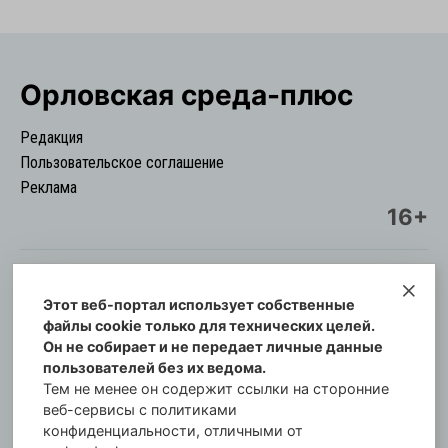
Орловская cреда-плюс
Редакция
Пользовательское соглашение
Реклама
16+
Этот веб-портал использует собственные
© Информационный городской портал
файлы cookie только для технических целей.
Орловская cреда-плюс, 2021-2026
Он не собирает и не передает личные данные
Свидетельство о регистрации СМИ: ПИ №57-
пользователей без их ведома.
00254 от 29 октября 2013 г.
Тем не менее он содержит ссылки на сторонние
Газета зарегистрирована Управлением
веб-сервисы с политиками
Федеральной службы по надзору в сфере связи,
конфиденциальности, отличными от