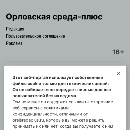
Орловская cреда-плюс
Редакция
Пользовательское соглашение
Реклама
16+
Этот веб-портал использует собственные
© Информационный городской портал
файлы cookie только для технических целей.
Орловская cреда-плюс, 2021-2026
Он не собирает и не передает личные данные
Свидетельство о регистрации СМИ: ПИ №57-
пользователей без их ведома.
00254 от 29 октября 2013 г.
Тем не менее он содержит ссылки на сторонние
Газета зарегистрирована Управлением
веб-сервисы с политиками
Федеральной службы по надзору в сфере связи,
конфиденциальности, отличными от
orelsredaplus.ru, которые вы можете решить,
информационных технологий и массовых
принимать их или нет, когда вы получаете к ним
коммуникаций по Орловской области.