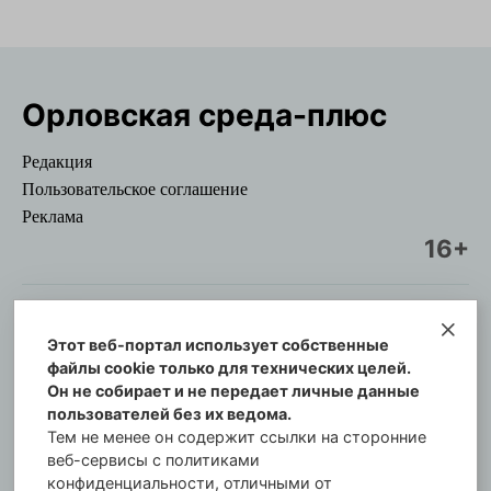
Орловская cреда-плюс
Редакция
Пользовательское соглашение
Реклама
16+
Этот веб-портал использует собственные
© Информационный городской портал
файлы cookie только для технических целей.
Орловская cреда-плюс, 2021-2026
Он не собирает и не передает личные данные
Свидетельство о регистрации СМИ: ПИ №57-
пользователей без их ведома.
00254 от 29 октября 2013 г.
Тем не менее он содержит ссылки на сторонние
Газета зарегистрирована Управлением
веб-сервисы с политиками
Федеральной службы по надзору в сфере связи,
конфиденциальности, отличными от