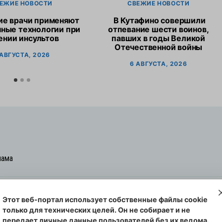
ЕЖИЕ НОВОСТИ
СВЕЖИЕ НОВОСТИ
ие врачи применяют
В Кутафино совершили
ные технологии при
отпевание шести воинов,
ении инсультов
павших в годы Великой
Отечественной войны
 АВГУСТА, 2026
6 АВГУСТА, 2026
лама
Этот веб-портал использует собственные файлы cookie
овская cреда-плюс, 2021-2026
только для технических целей. Он не собирает и не
00254 от 29 октября 2013 г.
передает личные данные пользователей без их ведома.