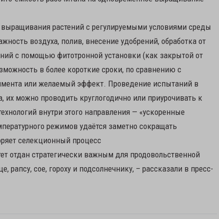
ля выращивания растений с регулируемыми условиями среды
ажность воздуха, полив, внесение удобрений, обработка от
таний с помощью фитотронной установки (как закрытой от
можность в более короткие сроки, по сравнению с
римента или желаемый эффект. Проведение испытаний в
а, их можно проводить круглогодично или приурочивать к
технологий внутри этого направления — «ускоренные
емпературного режимов удаётся заметно сокращать
коряет селекционный процесс
итет отдан стратегически важным для продовольственной
, рапсу, сое, гороху и подсолнечнику, – рассказали в пресс-