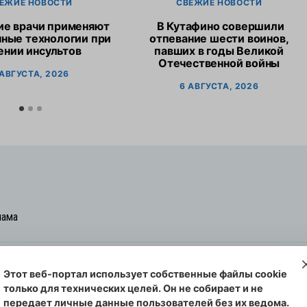
ЕЖИЕ НОВОСТИ
СВЕЖИЕ НОВОСТИ
ие врачи применяют
В Кутафино совершили
ные технологии при
отпевание шести воинов,
ении инсультов
павших в годы Великой
Отечественной войны
 АВГУСТА, 2026
6 АВГУСТА, 2026
лама
Этот веб-портал использует собственные файлы cookie
овская cреда-плюс, 2021-2026
только для технических целей. Он не собирает и не
00254 от 29 октября 2013 г.
передает личные данные пользователей без их ведома.