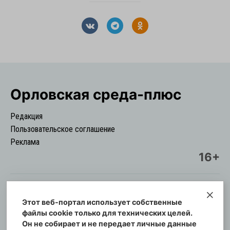
Орловская cреда-плюс
Редакция
Пользовательское соглашение
Реклама
16+
Этот веб-портал использует собственные
© Информационный городской портал
файлы cookie только для технических целей.
Орловская cреда-плюс, 2021-2026
Он не собирает и не передает личные данные
Свидетельство о регистрации СМИ: ПИ №57-