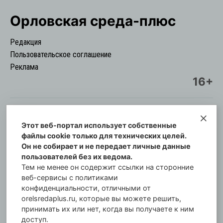
Орловская cреда-плюс
Редакция
Пользовательское соглашение
Реклама
16+
Этот веб-портал использует собственные
© Информационный городской портал
файлы cookie только для технических целей.
Орловская cреда-плюс, 2021-2026
Он не собирает и не передает личные данные
Свидетельство о регистрации СМИ: ПИ №57-
пользователей без их ведома.
00254 от 29 октября 2013 г.
Тем не менее он содержит ссылки на сторонние
Газета зарегистрирована Управлением
веб-сервисы с политиками
Федеральной службы по надзору в сфере связи,
конфиденциальности, отличными от
orelsredaplus.ru, которые вы можете решить,
информационных технологий и массовых
принимать их или нет, когда вы получаете к ним
коммуникаций по Орловской области.
доступ.