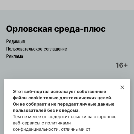
Орловская cреда-плюс
Редакция
Пользовательское соглашение
Реклама
16+
Этот веб-портал использует собственные
© Информационный городской портал
файлы cookie только для технических целей.
Орловская cреда-плюс, 2021-2026
Он не собирает и не передает личные данные
Свидетельство о регистрации СМИ: ПИ №57-
пользователей без их ведома.
00254 от 29 октября 2013 г.
Тем не менее он содержит ссылки на сторонние
Газета зарегистрирована Управлением
веб-сервисы с политиками
Федеральной службы по надзору в сфере связи,
конфиденциальности, отличными от