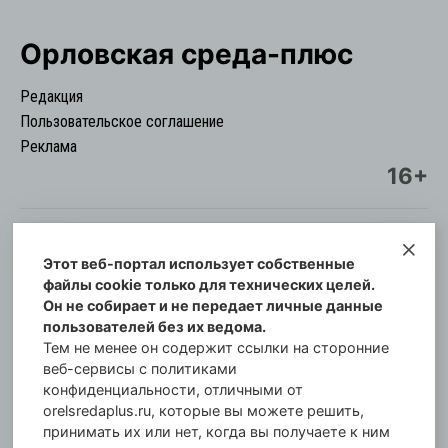
Орловская cреда-плюс
Редакция
Пользовательское соглашение
Реклама
16+
Этот веб-портал использует собственные
© Информационный городской портал
файлы cookie только для технических целей.
Орловская cреда-плюс, 2021-2026
Он не собирает и не передает личные данные
Свидетельство о регистрации СМИ: ПИ №57-
пользователей без их ведома.
00254 от 29 октября 2013 г.
Тем не менее он содержит ссылки на сторонние
Газета зарегистрирована Управлением
веб-сервисы с политиками
Федеральной службы по надзору в сфере связи,
конфиденциальности, отличными от
orelsredaplus.ru, которые вы можете решить,
информационных технологий и массовых
принимать их или нет, когда вы получаете к ним
коммуникаций по Орловской области.