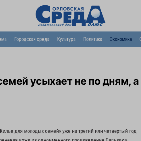
ема
Городская среда
Культура
Политика
Экономика
мей усыхает не по дням, а
илье для молодых семей» уже на третий или четвертый год
греневая кожа из одноименного произведения Бальзака.