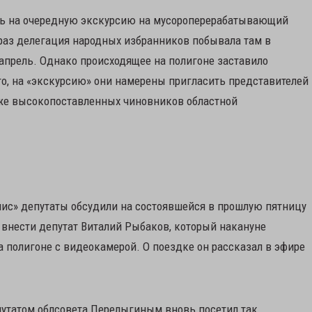
ть на очередную экскурсию на мусороперерабатывающий
раз делегация народных избранников побывала там в
апрель. Однако происходящее на полигоне заставило
го, на «экскурсию» они намерены пригласить представителей
кже высокопоставленных чиновников областной
лис» депутаты обсудили на состоявшейся в прошлую пятницу
л внести депутат Виталий Рыбаков, который накануне
 полигоне с видеокамерой. О поездке он рассказал в эфире
депутатом облсовета Перелыгиным вновь посетил так