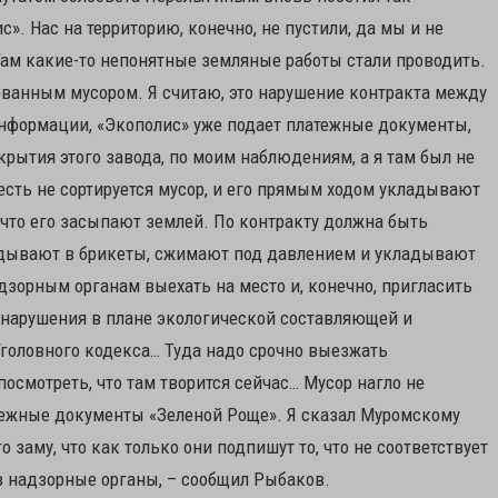
. Нас на территорию, конечно, не пустили, да мы и не
 Там какие-то непонятные земляные работы стали проводить.
рованным мусором. Я считаю, это нарушение контракта между
информации, «Экополис» уже подает платежные документы,
крытия этого завода, по моим наблюдениям, а я там был не
 есть не сортируется мусор, и его прямым ходом укладывают
 что его засыпают землей. По контракту должна быть
ладывают в брикеты, сжимают под давлением и укладывают
дзорным органам выехать на место и, конечно, пригласить
нарушения в плане экологической составляющей и
 Уголовного кодекса… Туда надо срочно выезжать
осмотреть, что там творится сейчас… Мусор нагло не
тежные документы «Зеленой Роще». Я сказал Муромскому
о заму, что как только они подпишут то, что не соответствует
в надзорные органы, – сообщил Рыбаков.