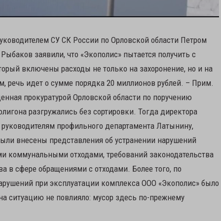
 руководителем СУ СК России по Орловской области Петром
Рыбаков заявили, что «Экополис» пытается получить с
оторый включены расходы не только на захоронение, но и на
, речь идет о сумме порядка 20 миллионов рублей. – Прим.
еденная прокуратурой Орловской области по поручению
олигона разгружались без сортировки. Тогда директора
а руководителям профильного департамента Латынину,
были внесены представления об устранении нарушений
ми коммунальными отходами, требований законодательства
 в сфере обращениями с отходами. Более того, по
арушений при эксплуатации комплекса ООО «Экополис» было
 на ситуацию не повлияло: мусор здесь по-прежнему