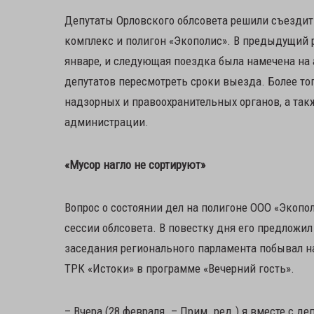
Депутаты Орловского облсовета решили съезди
комплекс и полигон «Экополис». В предыдущий 
январе, и следующая поездка была намечена на 
депутатов пересмотреть сроки выезда. Более то
надзорных и правоохранительных органов, а та
администрации.
«Мусор нагло не сортируют»
Вопрос о состоянии дел на полигоне ООО «Экопо
сессии облсовета. В повестку дня его предложи
заседания регионального парламента побывал на
ТРК «Истоки» в программе «Вечерний гость».
– Вчера (28 февраля. – Прим. ред.) я вместе с 