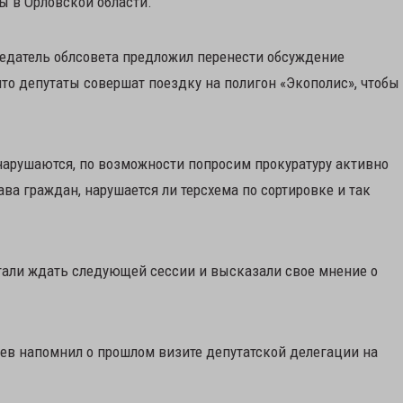
ы в Орловской области.
седатель облсовета предложил перенести обсуждение
что депутаты совершат поездку на полигон «Экополис», чтобы
нарушаются, по возможности попросим прокуратуру активно
ава граждан, нарушается ли терсхема по сортировке и так
стали ждать следующей сессии и высказали свое мнение о
нев напомнил о прошлом визите депутатской делегации на