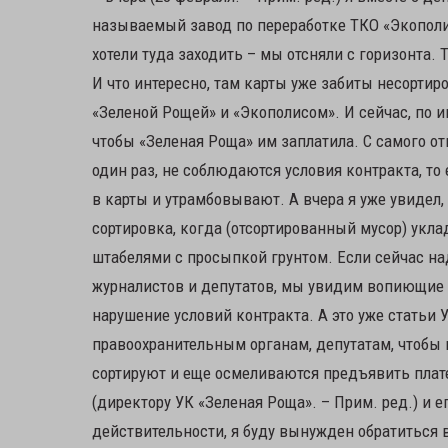
называемый завод по переработке ТКО «Экополис»
хотели туда заходить – мы отсняли с горизонта.
И что интересно, там карты уже забиты несорти
«Зеленой Рощей» и «Экополисом». И сейчас, по 
чтобы «Зеленая Роща» им заплатила. С самого от
один раз, не соблюдаются условия контракта, то
в карты и утрамбовывают. А вчера я уже увидел,
сортировка, когда (отсортированный мусор) ук
штабелями с просыпкой грунтом. Если сейчас на
журналистов и депутатов, мы увидим вопиющие 
нарушение условий контракта. А это уже статьи
правоохранительным органам, депутатам, чтобы п
сортируют и еще осмеливаются предъявить пла
(директору УК «Зеленая Роща». – Прим. ред.) и ег
действительности, я буду вынужден обратиться 