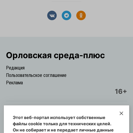
Орловская cреда-плюс
Редакция
Пользовательское соглашение
Реклама
16+
Этот веб-портал использует собственные
© Информационный городской портал
файлы cookie только для технических целей.
Орловская cреда-плюс, 2021-2026
Он не собирает и не передает личные данные