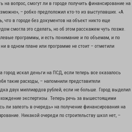
ь на вопрос, смогут ли в городе получить финансирование на
озможно», – робко предположил кто-то из выступавших. «А
, что в городе без документов на объект никто еще
дом смогла это сделать, но об этом расскажем чуть позже.
левые программы, и есть понимание и по объемам, и по
е ни в одном плане или программе не стоит – отметили
а город искал деньги на ПСД, если теперь все оказалось
ебя такие расходы, – напомнили представители
дка двух миллиардов рублей, если не больше. Город выделил
прохождение экспертизы. Теперь речь за вышестоящими
ь ли залезть в очередь» на получение финансирования на
арование. Никакой очереди по строительству школ нет, –