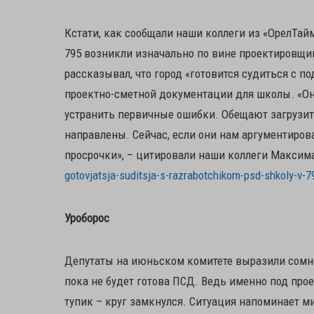
Кстати, как сообщали наши коллеги из «ОрелТай
795 возникли изначально по вине проектировщико
рассказывал, что город «готовится судиться с п
проектно-сметной документации для школы. «Они
устранить первичные ошибки. Обещают загрузить
направлены. Сейчас, если они нам аргументиров
просрочки», – цитировали наши коллеги Максим
gotovjatsja-suditsja-s-razrabotchikom-psd-shkoly-v-7
Уроборос
Депутаты на июньском комитете выразили сомне
пока не будет готова ПСД. Ведь именно под пр
тупик – круг замкнулся. Ситуация напоминает м