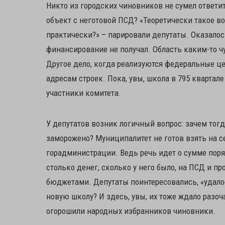
Никто из городских чиновников не сумел ответит
объект с неготовой ПСД? «Теоретически такое в
практически?» – парировали депутаты. Оказалось
финансирование не получал. Область каким-то чу
Другое дело, когда реализуются федеральные це
адресам строек. Пока, увы, школа в 795 квартал
участники комитета.
У депутатов возник логичный вопрос: зачем тогд
заморожено? Муниципалитет не готов взять на с
горадминистрации. Ведь речь идет о сумме поря
столько денег, сколько у него было, на ПСД и 
бюджетами. Депутаты поинтересовались, «удалос
новую школу? И здесь, увы, их тоже ждало разоч
огорошили народных избранников чиновники.