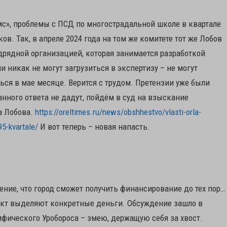
мс», проблемы с ПСД по многострадальной школе в квартале
в. Так, в апреле 2024 года на том же комитете тот же Лобов
одрядной организацией, которая занимается разработкой
 никак не могут загрузиться в экспертизу – не могут
ся в мае месяце. Верится с трудом. Претензии уже были
анного ответа не дадут, пойдём в суд на взыскание
а Лобова.
https://oreltimes.ru/news/obshhestvo/vlasti-orla-
95-kvartale/
И вот теперь – новая напасть.
ние, что город сможет получить финансирование до тех пор…
оект выделяют конкретные деньги. Обсуждение зашло в
ифического Уробороса – змею, держащую себя за хвост.