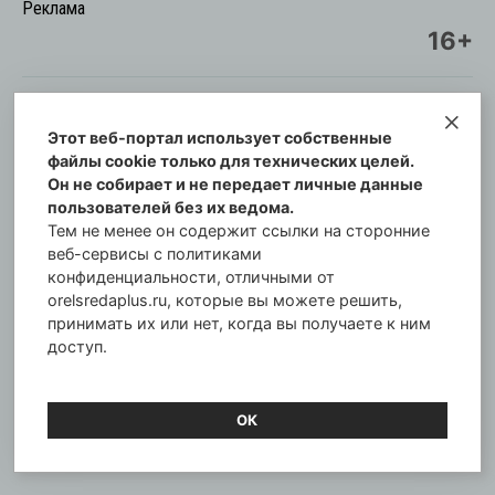
Реклама
16+
Этот веб-портал использует собственные
© Информационный городской портал
файлы cookie только для технических целей.
Орловская cреда-плюс, 2021-2026
Он не собирает и не передает личные данные
Свидетельство о регистрации СМИ: ПИ №57-
пользователей без их ведома.
00254 от 29 октября 2013 г.
Тем не менее он содержит ссылки на сторонние
Газета зарегистрирована Управлением
веб-сервисы с политиками
Федеральной службы по надзору в сфере связи,
конфиденциальности, отличными от
orelsredaplus.ru, которые вы можете решить,
информационных технологий и массовых
принимать их или нет, когда вы получаете к ним
коммуникаций по Орловской области.
доступ.
Главный редактор: Татьяна Филёва
ОК