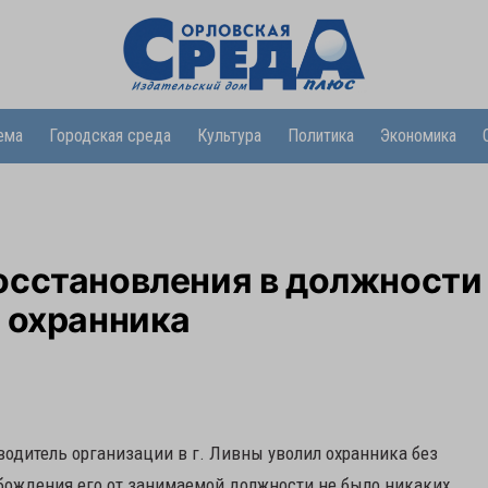
ема
Городская среда
Культура
Политика
Экономика
осстановления в должности
 охранника
водитель организации в г. Ливны уволил охранника без
вобождения его от занимаемой должности не было никаких