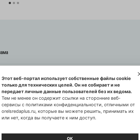
лама
Этот веб-портал использует собственные файлы cookie
овская cреда-плюс, 2021-2026
только для технических целей. Он не собирает и не
00254 от 29 октября 2013 г.
передает личные данные пользователей без их ведома.
еральной службы по надзору в сфере
Тем не менее он содержит ссылки на сторонние веб-
сервисы с политиками конфиденциальности, отличными от
совых коммуникаций по Орловской
orelsredaplus.ru, которые вы можете решить, принимать их
или нет, когда вы получаете к ним доступ.
ОК