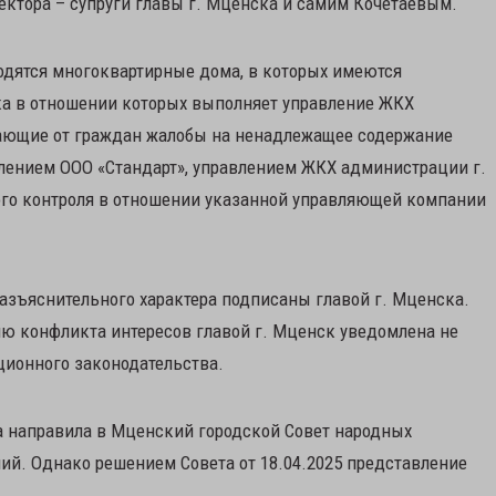
ектора – супруги главы г. Мценска и самим Кочетаевым.
ходятся многоквартирные дома, в которых имеются
а в отношении которых выполняет управление ЖКХ
пающие от граждан жалобы на ненадлежащее содержание
лением ООО «Стандарт», управлением ЖКХ администрации г.
го контроля в отношении указанной управляющей компании
азъяснительного характера подписаны главой г. Мценска.
ию конфликта интересов главой г. Мценск уведомлена не
ционного законодательства.
а направила в Мценский городской Совет народных
ий. Однако решением Совета от 18.04.2025 представление