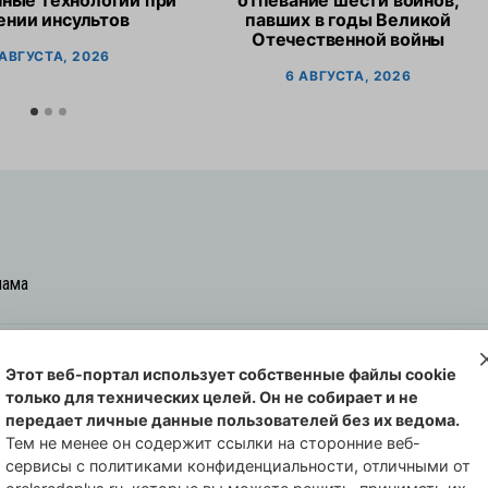
ные технологии при
отпевание шести воинов,
ении инсультов
павших в годы Великой
Отечественной войны
 АВГУСТА, 2026
6 АВГУСТА, 2026
лама
Этот веб-портал использует собственные файлы cookie
овская cреда-плюс, 2021-2026
только для технических целей. Он не собирает и не
00254 от 29 октября 2013 г.
передает личные данные пользователей без их ведома.
еральной службы по надзору в сфере
Тем не менее он содержит ссылки на сторонние веб-
сервисы с политиками конфиденциальности, отличными от
совых коммуникаций по Орловской