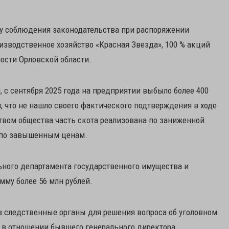
ку соблюдения законодательства при распоряжении
зводственное хозяйство «Красная Звезда», 100 % акций
ности Орловской области.
, с сентября 2025 года на предприятии выбыло более 400
м, что не нашло своего фактического подтверждения в ходе
твом общества часть скота реализована по заниженной
ь по завышенным ценам.
льного департамента государственного имущества и
му более 56 млн рублей.
 следственные органы для решения вопроса об уголовном
я в отношении бывшего генерального директора