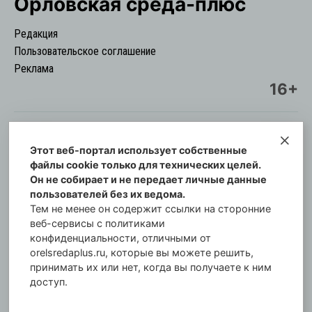
Орловская cреда-плюс
Редакция
Пользовательское соглашение
Реклама
16+
Этот веб-портал использует собственные
© Информационный городской портал
файлы cookie только для технических целей.
Орловская cреда-плюс, 2021-2026
Он не собирает и не передает личные данные
Свидетельство о регистрации СМИ: ПИ №57-
пользователей без их ведома.
00254 от 29 октября 2013 г.
Тем не менее он содержит ссылки на сторонние
Газета зарегистрирована Управлением
веб-сервисы с политиками
Федеральной службы по надзору в сфере связи,
конфиденциальности, отличными от
orelsredaplus.ru, которые вы можете решить,
информационных технологий и массовых
принимать их или нет, когда вы получаете к ним
коммуникаций по Орловской области.
доступ.
Главный редактор: Татьяна Филёва