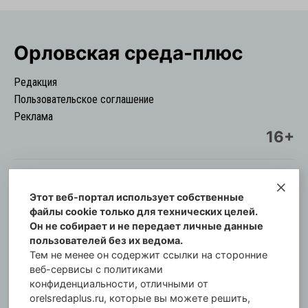
Орловская cреда-плюс
Редакция
Пользовательское соглашение
Реклама
16+
Этот веб-портал использует собственные
© Информационный городской портал
файлы cookie только для технических целей.
Орловская cреда-плюс, 2021-2026
Он не собирает и не передает личные данные
Свидетельство о регистрации СМИ: ПИ №57-
пользователей без их ведома.
00254 от 29 октября 2013 г.
Тем не менее он содержит ссылки на сторонние
Газета зарегистрирована Управлением
веб-сервисы с политиками
Федеральной службы по надзору в сфере связи,
конфиденциальности, отличными от
orelsredaplus.ru, которые вы можете решить,
информационных технологий и массовых