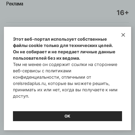
Реклама
16+
Этот веб-портал использует собственные
© Информационный городской портал
файлы cookie только для технических целей.
Орловская cреда-плюс, 2021-2026
Он не собирает и не передает личные данные
Свидетельство о регистрации СМИ: ПИ №57-
пользователей без их ведома.
00254 от 29 октября 2013 г.
Тем не менее он содержит ссылки на сторонние
Газета зарегистрирована Управлением
веб-сервисы с политиками
Федеральной службы по надзору в сфере связи,
конфиденциальности, отличными от
orelsredaplus.ru, которые вы можете решить,
информационных технологий и массовых
принимать их или нет, когда вы получаете к ним
коммуникаций по Орловской области.
доступ.
Главный редактор: Татьяна Филёва
ОК