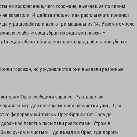
боты на воскресенье, чего горожане, выехавшие по своим
то не заметили. И действительно, как расплывчато признал
у до утра доработали всего три машины из 14. Утром их число
лияло слабо: «город убран из ряда вон плохо» –
ву Спецавтобазы объявлены выговоры, работы «по уборке
коили горожан, но у журналистов они вызвали резонные
, жителям Орла сообщили заранее. Руководство
не приняло мер для своевременной расчистки улиц. Для
частке федеральной трассы Орел-Брянск (от Орла до
 дорожное полотно посыпали реагентами. Утром в
было сухим и чистым – до въезда в Орел, где дороги