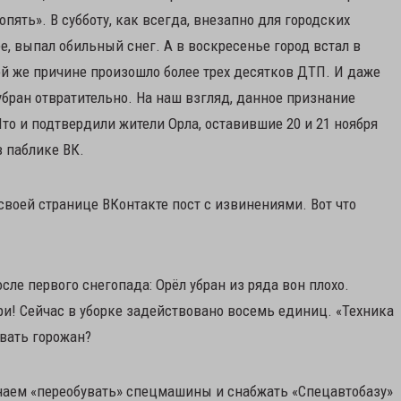
пять». В субботу, как всегда, внезапно для городских
е, выпал обильный снег. А в воскресенье город встал в
ой же причине произошло более трех десятков ДТП. И даже
убран отвратительно. На наш взгляд, данное признание
о и подтвердили жители Орла, оставившие 20 и 21 ноября
 паблике ВК.
своей странице ВКонтакте пост с извинениями. Вот что
сле первого снегопада: Орёл убран из ряда вон плохо.
ри! Сейчас в уборке задействовано восемь единиц. «Техника
овать горожан?
наем «переобувать» спецмашины и снабжать «Спецавтобазу»