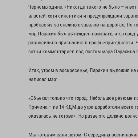
Черномырдина: «Никогда такого не было – и вот о
властей, хотя синоптики и предупреждали заране
пробках из-за снежных завалов на дорогах. По т
мэр Парахин был вынужден признать, что город 
равносильно признанию в профнепригодности. Чт
сотни комментариев под постом мэра Парахина в
Итак, утром в воскресенье, Парахин выложил на 
написал мэр:
«Объехал только что город. Небольшое резюме по
Причина – из 14 КДМ до утра доработали всего т
оказалась не готова». Но разве это должно волн
Мы готовим сани летом. С середины осени начи