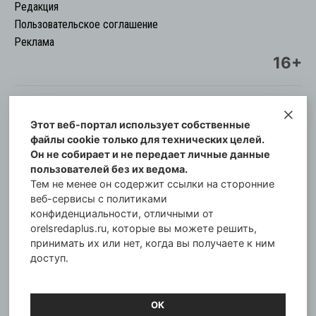
Редакция
Пользовательское соглашение
Реклама
16+
Этот веб-портал использует собственные
© Информационный городской портал
файлы cookie только для технических целей.
Орловская cреда-плюс, 2021-2026
Он не собирает и не передает личные данные
Свидетельство о регистрации СМИ: ПИ №57-
пользователей без их ведома.
00254 от 29 октября 2013 г.
Тем не менее он содержит ссылки на сторонние
Газета зарегистрирована Управлением
веб-сервисы с политиками
Федеральной службы по надзору в сфере связи,
конфиденциальности, отличными от
orelsredaplus.ru, которые вы можете решить,
информационных технологий и массовых
принимать их или нет, когда вы получаете к ним
коммуникаций по Орловской области.
доступ.
Главный редактор: Татьяна Филёва
ОК