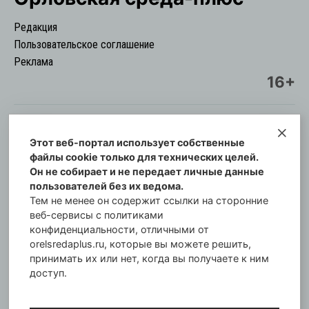
Редакция
Пользовательское соглашение
Реклама
16+
Этот веб-портал использует собственные
© Информационный городской портал
файлы cookie только для технических целей.
Орловская cреда-плюс, 2021-2026
Он не собирает и не передает личные данные
Свидетельство о регистрации СМИ: ПИ №57-
пользователей без их ведома.
00254 от 29 октября 2013 г.
Тем не менее он содержит ссылки на сторонние
Газета зарегистрирована Управлением
веб-сервисы с политиками
Федеральной службы по надзору в сфере связи,
конфиденциальности, отличными от
orelsredaplus.ru, которые вы можете решить,
информационных технологий и массовых
принимать их или нет, когда вы получаете к ним
коммуникаций по Орловской области.
доступ.
Главный редактор: Татьяна Филёва