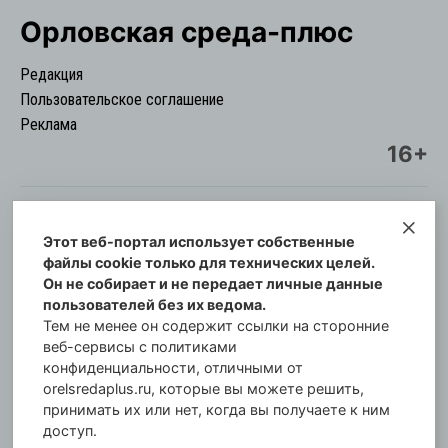
Орловская cреда-плюс
Редакция
Пользовательское соглашение
Реклама
16+
Этот веб-портал использует собственные
© Информационный городской портал
файлы cookie только для технических целей.
Орловская cреда-плюс, 2021-2026
Он не собирает и не передает личные данные
Свидетельство о регистрации СМИ: ПИ №57-
пользователей без их ведома.
00254 от 29 октября 2013 г.
Тем не менее он содержит ссылки на сторонние
Газета зарегистрирована Управлением
веб-сервисы с политиками
Федеральной службы по надзору в сфере связи,
конфиденциальности, отличными от
orelsredaplus.ru, которые вы можете решить,
информационных технологий и массовых
принимать их или нет, когда вы получаете к ним
коммуникаций по Орловской области.
доступ.
Главный редактор: Татьяна Филёва