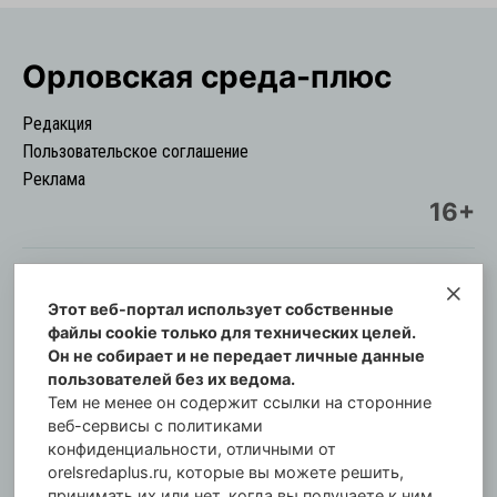
Орловская cреда-плюс
Редакция
Пользовательское соглашение
Реклама
16+
Этот веб-портал использует собственные
© Информационный городской портал
файлы cookie только для технических целей.
Орловская cреда-плюс, 2021-2026
Он не собирает и не передает личные данные
Свидетельство о регистрации СМИ: ПИ №57-
пользователей без их ведома.
00254 от 29 октября 2013 г.
Тем не менее он содержит ссылки на сторонние
Газета зарегистрирована Управлением
веб-сервисы с политиками
Федеральной службы по надзору в сфере связи,
конфиденциальности, отличными от
orelsredaplus.ru, которые вы можете решить,
информационных технологий и массовых
принимать их или нет, когда вы получаете к ним