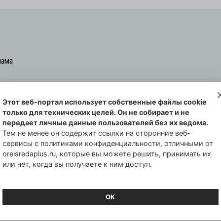
лама
Этот веб-портал использует собственные файлы cookie
овская cреда-плюс, 2021-2026
только для технических целей. Он не собирает и не
00254 от 29 октября 2013 г.
передает личные данные пользователей без их ведома.
еральной службы по надзору в сфере
Тем не менее он содержит ссылки на сторонние веб-
сервисы с политиками конфиденциальности, отличными от
совых коммуникаций по Орловской
orelsredaplus.ru, которые вы можете решить, принимать их
или нет, когда вы получаете к ним доступ.
ОК