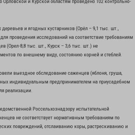
о Орловской и Курской областям проведено 102 контрольно-
деревьев и ягодных кустарников (Орёл – 9,1 тыс. шт.,
роб для проведения исследований на соответствие требованиям
в (Орел-8,8 тыс. шт., Курск – 3,6 тыс. шт.) не
ментов по внешнему виду, состоянию корней и стеблей.
ровели выездное обследование саженцев (яблоня, груша,
щенных индивидуальным предпринимателем на приусадебном
для реализации.
ведомственной Россельхознадзору испытательной
аженцев не соответствует нормативным требованиям по
еских повреждений, отслаиванию коры, растрескиванию и