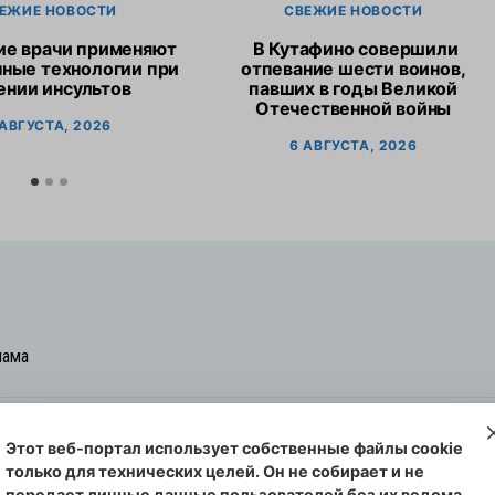
ЕЖИЕ НОВОСТИ
СВЕЖИЕ НОВОСТИ
ие врачи применяют
В Кутафино совершили
ные технологии при
отпевание шести воинов,
ении инсультов
павших в годы Великой
Отечественной войны
 АВГУСТА, 2026
6 АВГУСТА, 2026
лама
Этот веб-портал использует собственные файлы cookie
овская cреда-плюс, 2021-2026
только для технических целей. Он не собирает и не
00254 от 29 октября 2013 г.
передает личные данные пользователей без их ведома.