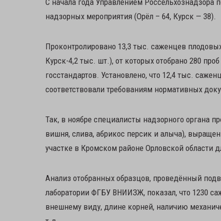
С начала года Управлением Россельхознадзора п
надзорных мероприятия (Орёл – 64, Курск — 38).
Проконтролировано 13,3 тыс. саженцев плодовых 
Курск-4,2 тыс. шт.), от которых отобрано 280 п
госстандартов. Установлено, что 12,4 тыс. саженце
соответствовали требованиям нормативных доку
Так, в ноябре специалисты надзорного органа п
вишня, слива, абрикос персик и алыча), выра
участке в Кромском районе Орловской области 
Анализ отобранных образцов, проведённый под
лаборатории ФГБУ ВНИИЗЖ, показал, что 1230 с
внешнему виду, длине корней, наличию механич