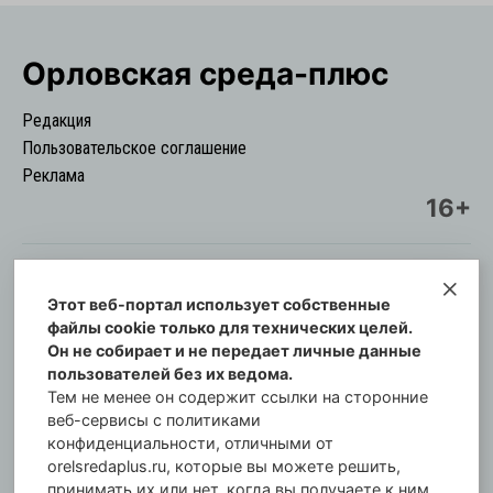
Орловская cреда-плюс
Редакция
Пользовательское соглашение
Реклама
16+
Этот веб-портал использует собственные
© Информационный городской портал
файлы cookie только для технических целей.
Орловская cреда-плюс, 2021-2026
Он не собирает и не передает личные данные
Свидетельство о регистрации СМИ: ПИ №57-
пользователей без их ведома.
00254 от 29 октября 2013 г.
Тем не менее он содержит ссылки на сторонние
Газета зарегистрирована Управлением
веб-сервисы с политиками
Федеральной службы по надзору в сфере связи,
конфиденциальности, отличными от
orelsredaplus.ru, которые вы можете решить,
информационных технологий и массовых
принимать их или нет, когда вы получаете к ним