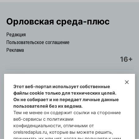
Орловская cреда-плюс
Редакция
Пользовательское соглашение
Реклама
16+
Этот веб-портал использует собственные
© Информационный городской портал
файлы cookie только для технических целей.
Орловская cреда-плюс, 2021-2026
Он не собирает и не передает личные данные
Свидетельство о регистрации СМИ: ПИ №57-
пользователей без их ведома.
00254 от 29 октября 2013 г.
Тем не менее он содержит ссылки на сторонние
Газета зарегистрирована Управлением
веб-сервисы с политиками
Федеральной службы по надзору в сфере связи,
конфиденциальности, отличными от
orelsredaplus.ru, которые вы можете решить,
информационных технологий и массовых
принимать их или нет, когда вы получаете к ним