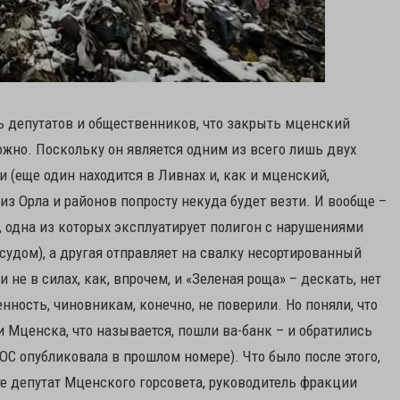
ь депутатов и общественников, что закрыть мценский
ожно. Поскольку он является одним из всего лишь двух
 (еще один находится в Ливнах и, как и мценский,
 из Орла и районов попросту некуда будет везти. И вообще –
 одна из которых эксплуатирует полигон с нарушениями
судом), а другая отправляет на свалку несортированный
 не в силах, как, впрочем, и «Зеленая роща» – дескать, нет
ность, чиновникам, конечно, не поверили. Но поняли, что
и Мценска, что называется, пошли ва-банк – и обратились
ОС опубликовала в прошлом номере). Что было после этого,
те депутат Мценского горсовета, руководитель фракции