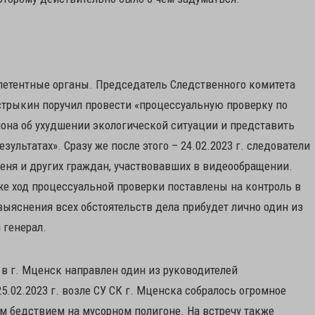
петентные органы. Председатель Следственного комитета
трыкин поручил провести «процессуальную проверку по
она об ухудшении экологической ситуации и представить
ультатах». Сразу же после этого – 24.02.2023 г. следователи
меня и других граждан, участвовавших в видеообращении.
кже ход процессуальной проверки поставлены на контроль в
выяснения всех обстоятельств дела прибудет лично один из
 генерал.
 в г. Мценск направлен один из руководителей
5.02.2023 г. возле СУ СК г. Мценска собралось огромное
м бедствием на мусорном полигоне. На встречу также