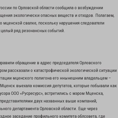
 России по Орловской области сообщила о возбуждении
ащения экологически опасных веществ и отходов. Полагаем,
 о мценской свалке, поскольку нарушения следователи
 целый ряд резонансных событий.
правили обращение в адрес председателя Орловского
ором рассказали о катастрофической экологической ситуации
уатации мценского полигона его ннынешним владельцем –
 Мценск выехала комиссия депутатов, которые побывали как
мусора ООО «Русресурс», встретились с мэром Мценска,
 представителями двух названных выше компаний,
ьного департамента Орловской области. Еще через
здное заседание профильного комитета облсовета, где