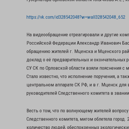
https://vk.com/id328542048?w=wall328542048_652
На видеообращение отреагировали и другие ком
Российской Федерации Александр Иванович Бас
обращению жителей г. Мценска и Мценского рай
доклад о её предварительных и окончательных рез
СУ СК по Орловской области взяли пояснения с 
Стало известно, что исполнение поручения, а та
центральном аппарате СК РФ, и в г. Мценск для 
руководителей Следственного комитета в звании
Весть о том, что по волнующему жителей вопросу
Следственного комитета, мигом облетела город. 2
количество людей, обеспокоенных экологически