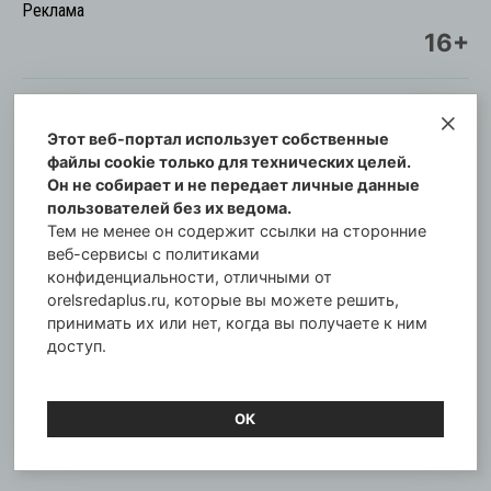
Реклама
16+
Этот веб-портал использует собственные
© Информационный городской портал
файлы cookie только для технических целей.
Орловская cреда-плюс, 2021-2026
Он не собирает и не передает личные данные
Свидетельство о регистрации СМИ: ПИ №57-
пользователей без их ведома.
00254 от 29 октября 2013 г.
Тем не менее он содержит ссылки на сторонние
Газета зарегистрирована Управлением
веб-сервисы с политиками
Федеральной службы по надзору в сфере связи,
конфиденциальности, отличными от
orelsredaplus.ru, которые вы можете решить,
информационных технологий и массовых
принимать их или нет, когда вы получаете к ним
коммуникаций по Орловской области.
доступ.
Главный редактор: Татьяна Филёва
ОК