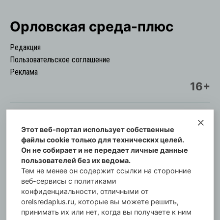
Орловская cреда-плюс
Редакция
Пользовательское соглашение
Реклама
16+
Этот веб-портал использует собственные
© Информационный городской портал
файлы cookie только для технических целей.
Орловская cреда-плюс, 2021-2026
Он не собирает и не передает личные данные
Свидетельство о регистрации СМИ: ПИ №57-
пользователей без их ведома.
00254 от 29 октября 2013 г.
Тем не менее он содержит ссылки на сторонние
Газета зарегистрирована Управлением
веб-сервисы с политиками
Федеральной службы по надзору в сфере связи,
конфиденциальности, отличными от
orelsredaplus.ru, которые вы можете решить,
информационных технологий и массовых
принимать их или нет, когда вы получаете к ним
коммуникаций по Орловской области.