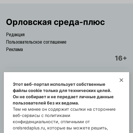
Орловская cреда-плюс
Редакция
Пользовательское соглашение
Реклама
16+
Этот веб-портал использует собственные
© Информационный городской портал
файлы cookie только для технических целей.
Орловская cреда-плюс, 2021-2026
Он не собирает и не передает личные данные
Свидетельство о регистрации СМИ: ПИ №57-
пользователей без их ведома.
00254 от 29 октября 2013 г.
Тем не менее он содержит ссылки на сторонние
Газета зарегистрирована Управлением
веб-сервисы с политиками
Федеральной службы по надзору в сфере связи,
конфиденциальности, отличными от
orelsredaplus.ru, которые вы можете решить,
информационных технологий и массовых