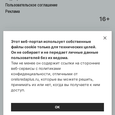
Пользовательское соглашение
Реклама
16+
Этот веб-портал использует собственные
© Информационный городской портал
файлы cookie только для технических целей.
Орловская cреда-плюс, 2021-2026
Он не собирает и не передает личные данные
Свидетельство о регистрации СМИ: ПИ №57-
пользователей без их ведома.
00254 от 29 октября 2013 г.
Тем не менее он содержит ссылки на сторонние
Газета зарегистрирована Управлением
веб-сервисы с политиками
Федеральной службы по надзору в сфере связи,
конфиденциальности, отличными от
orelsredaplus.ru, которые вы можете решить,
информационных технологий и массовых
принимать их или нет, когда вы получаете к ним
коммуникаций по Орловской области.
доступ.
Главный редактор: Татьяна Филёва
ОК